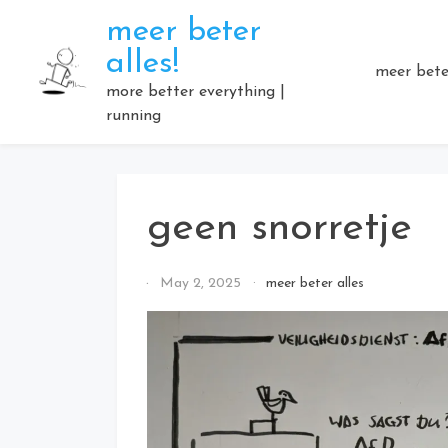
Skip
meer beter
to
alles!
content
meer beter
more better everything |
running
geen snorretje
By
May 2, 2025
meer beter alles
Elmartino