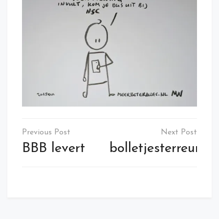
Post
navigation
BBB levert
bolletjesterreur