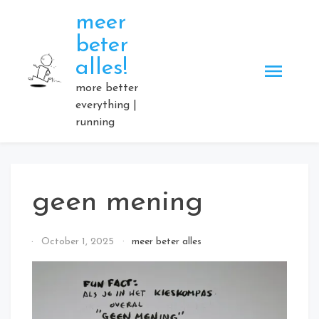
Skip
meer
to
beter
content
alles!
more better
everything |
running
geen mening
By
October 1, 2025
meer beter alles
Elmartino