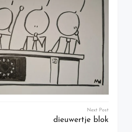
dieuwertje blok