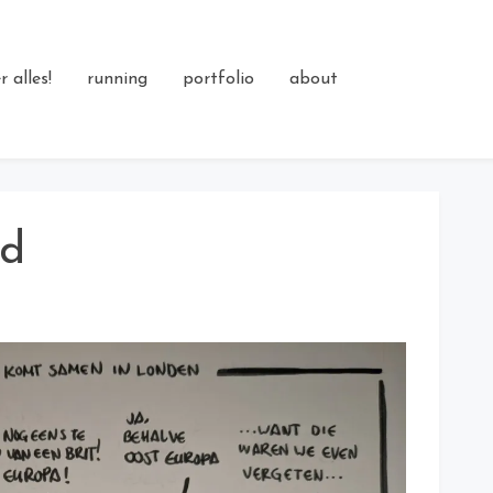
 alles!
running
portfolio
about
id