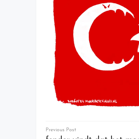
Post
navigation