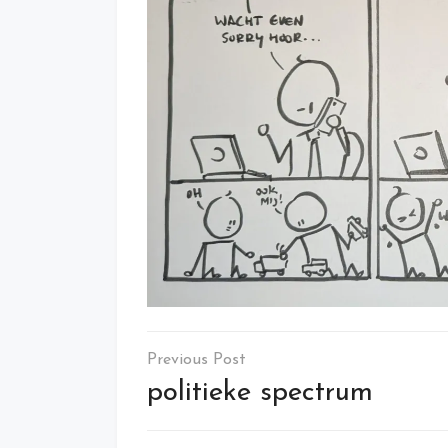
Post
navigation
politieke spectrum