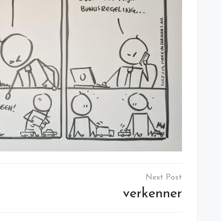
verkenner