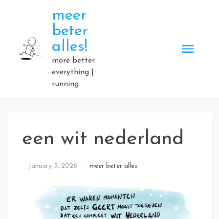
Skip
meer
to
beter
content
alles!
more better
everything |
running
een wit nederland
By
January 3, 2026
meer beter alles
Elmartino