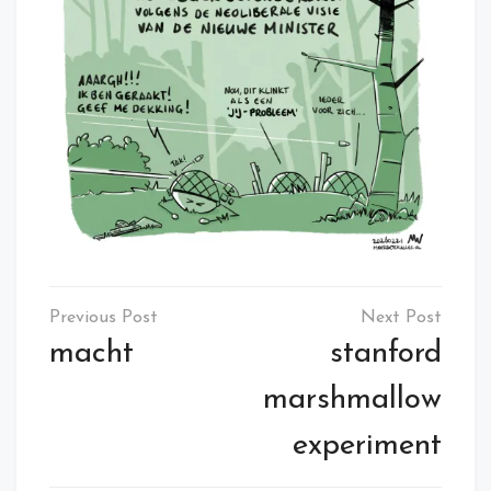
Post
navigation
macht
stanford
marshmallow
experiment