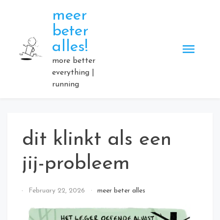
Skip
meer
to
beter
content
alles!
more better
everything |
running
dit klinkt als een
jij-probleem
By
February 22, 2026
meer beter alles
Elmartino