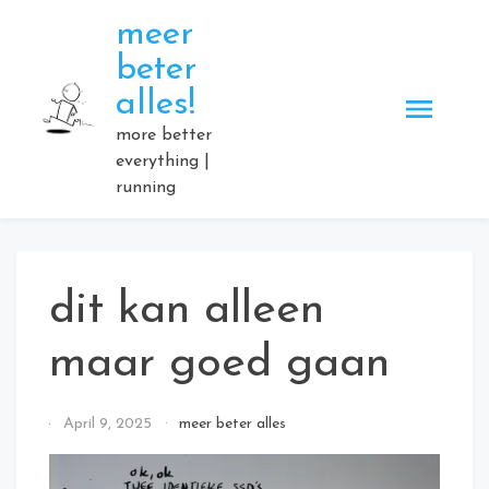
Skip
meer
to
beter
content
alles!
more better
everything |
running
dit kan alleen
maar goed gaan
By
April 9, 2025
meer beter alles
Elmartino