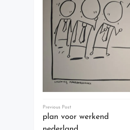
Post
navigation
plan voor werkend
nederland