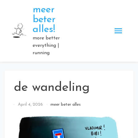
Skip
meer
to
beter
content
alles!
more better
everything |
running
de wandeling
By
April 4, 2026
meer beter alles
Elmartino