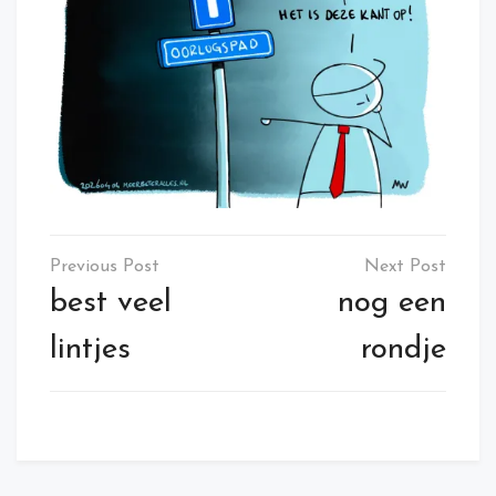
Post
navigation
best veel
nog een
lintjes
rondje