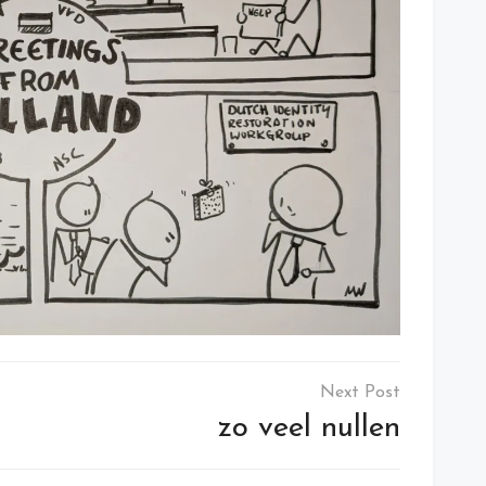
zo veel nullen