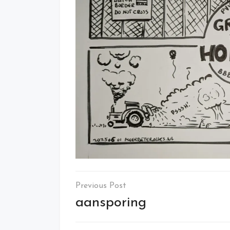
Post
navigation
aansporing