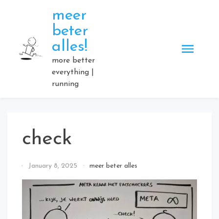
Skip
meer
to
beter
content
alles!
more better
everything |
running
check
By
January 8, 2025
meer beter alles
Elmartino