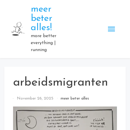
Skip
meer
to
beter
content
alles!
more better
everything |
running
arbeidsmigranten
By
November 26, 2025
meer beter alles
Elmartino