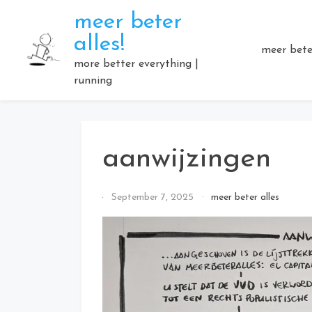
Skip
meer beter
to
alles!
content
meer beter
more better everything |
running
aanwijzingen
By
September 7, 2025
meer beter alles
Elmartino