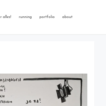
 alles!
running
portfolio
about