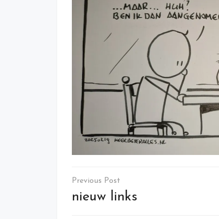
Post
navigation
nieuw links