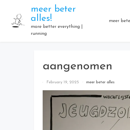
Skip
meer beter
to
alles!
content
meer beter
more better everything |
running
aangenomen
By
February 19, 2025
meer beter alles
Elmartino