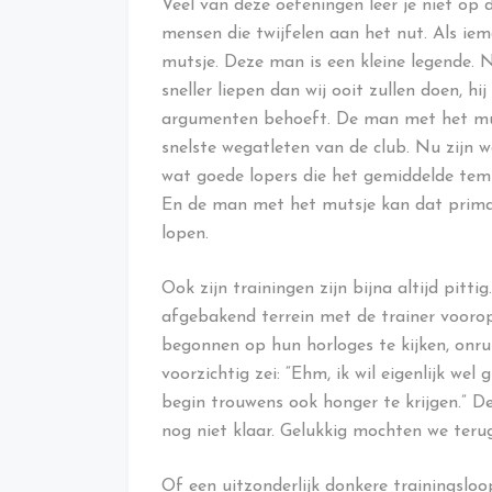
Veel van deze oefeningen leer je niet op 
mensen die twijfelen aan het nut. Als ie
mutsje. Deze man is een kleine legende. Ni
sneller liepen dan wij ooit zullen doen, h
argumenten behoeft. De man met het mut
snelste wegatleten van de club. Nu zijn 
wat goede lopers die het gemiddelde temp
En de man met het mutsje kan dat prima 
lopen.
Ook zijn trainingen zijn bijna altijd pitti
afgebakend terrein met de trainer voorop
begonnen op hun horloges te kijken, onru
voorzichtig zei: “Ehm, ik wil eigenlijk wel g
begin trouwens ook honger te krijgen.” De
nog niet klaar. Gelukkig mochten we teru
Of een uitzonderlijk donkere trainingsloo