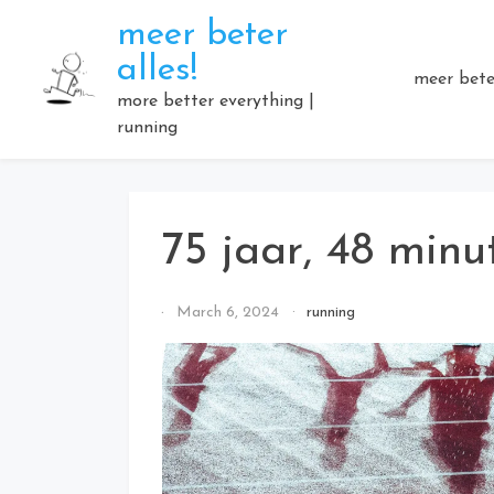
Skip
meer beter
to
alles!
content
meer beter
more better everything |
running
75 jaar, 48 minu
By
March 6, 2024
running
Elmartino