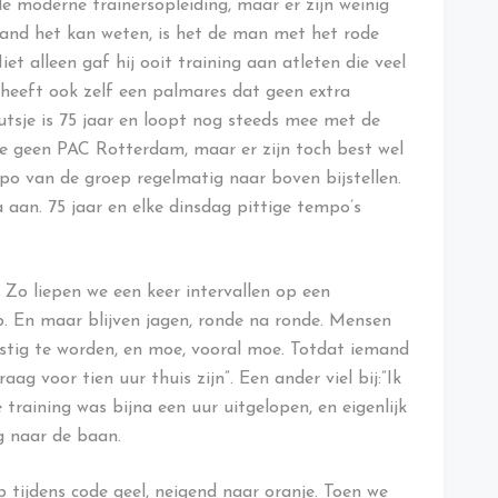
de moderne trainersopleiding, maar er zijn weinig
mand het kan weten, is het de man met het rode
et alleen gaf hij ooit training aan atleten die veel
ij heeft ook zelf een palmares dat geen extra
sje is 75 jaar en loopt nog steeds mee met de
we geen PAC Rotterdam, maar er zijn toch best wel
o van de groep regelmatig naar boven bijstellen.
aan. 75 jaar en elke dinsdag pittige tempo’s
g. Zo liepen we een keer intervallen op een
. En maar blijven jagen, ronde na ronde. Mensen
stig te worden, en moe, vooral moe. Totdat iemand
raag voor tien uur thuis zijn”. Een ander viel bij:”Ik
 training was bijna een uur uitgelopen, en eigenlijk
g naar de baan.
p tijdens code geel, neigend naar oranje. Toen we