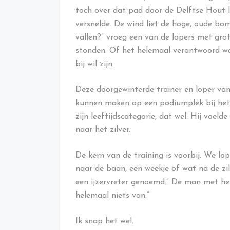
toch over dat pad door de Delftse Hout l
versnelde. De wind liet de hoge, oude b
vallen?” vroeg een van de lopers met gro
stonden. Of het helemaal verantwoord was,
bij wil zijn.
Deze doorgewinterde trainer en loper van 
kunnen maken op een podiumplek bij het
zijn leeftijdscategorie, dat wel. Hij voeld
naar het zilver.
De kern van de training is voorbij. We l
naar de baan, een weekje of wat na de zil
een ijzervreter genoemd.” De man met het 
helemaal niets van.”
Ik snap het wel.