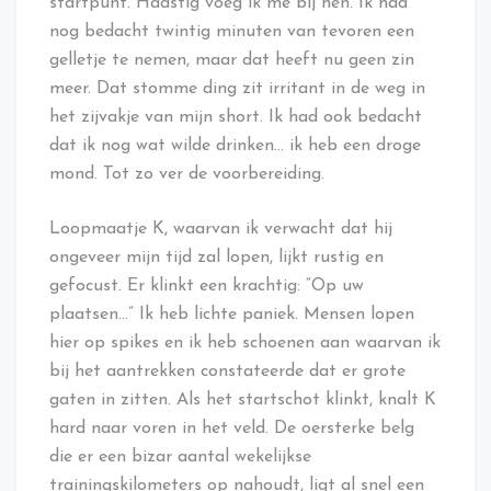
startpunt. Haastig voeg ik me bij hen. Ik had
nog bedacht twintig minuten van tevoren een
gelletje te nemen, maar dat heeft nu geen zin
meer. Dat stomme ding zit irritant in de weg in
het zijvakje van mijn short. Ik had ook bedacht
dat ik nog wat wilde drinken… ik heb een droge
mond. Tot zo ver de voorbereiding.
Loopmaatje K, waarvan ik verwacht dat hij
ongeveer mijn tijd zal lopen, lijkt rustig en
gefocust. Er klinkt een krachtig: “Op uw
plaatsen…” Ik heb lichte paniek. Mensen lopen
hier op spikes en ik heb schoenen aan waarvan ik
bij het aantrekken constateerde dat er grote
gaten in zitten. Als het startschot klinkt, knalt K
hard naar voren in het veld. De oersterke belg
die er een bizar aantal wekelijkse
trainingskilometers op nahoudt, ligt al snel een