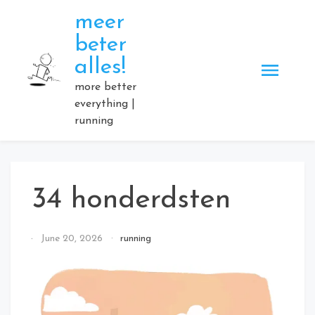
Skip
meer
to
beter
content
alles!
more better
everything |
running
34 honderdsten
By
June 20, 2026
running
Elmartino