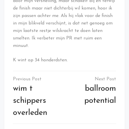
door mijn versnelling, maar schakelt bij en terwijl
de finish maar niet dichterbij wil komen, hoor ik
zijn passen achter me. Als hij vlak voor de finish
in mijn blikveld verschijnt, is dat net genoeg om
mijn laatste restje wilskracht te doen laten
smelten. Ik verbeter mijn PR met ruim een
minuut.
K wint op 34 honderdsten.
Post
navigation
wim t
ballroom
schippers
potential
overleden