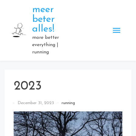
Skip
meer
to
beter
content
alles!
more better
everything |
running
2023
By
December 31, 2023
running
Elmartino